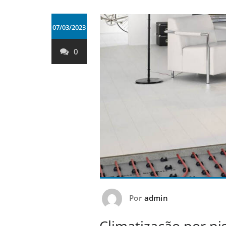
07/03/2023
0
Por
admin
Climatização por pi